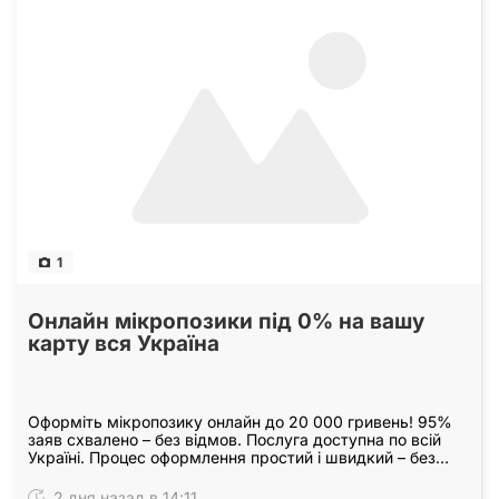
1
Онлайн мікропозики під 0% на вашу
карту вся Україна
Оформіть мікропозику онлайн до 20 000 гривень! 95%
заяв схвалено – без відмов. Послуга доступна по всій
Україні. Процес оформлення простий і швидкий – без
зайвих запитань та дзвінків. Усе виконується…
2 дня назад в 14:11