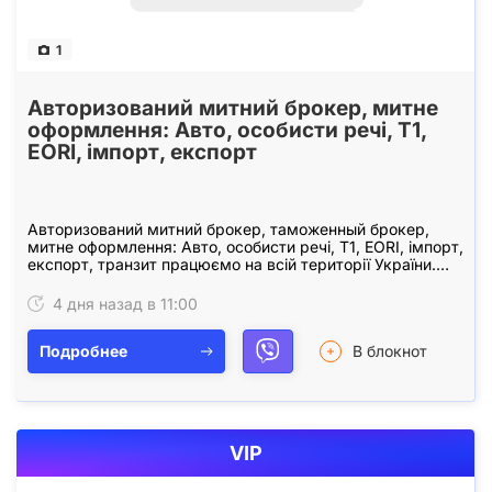
1
Авторизований митний брокер, митне
оформлення: Авто, особисти речі, Т1,
EORI, імпорт, експорт
Авторизований митний брокер, таможенный брокер,
митне оформлення: Авто, особисти речі, Т1, EORI, імпорт,
експорт, транзит працюємо на всій території України.
+38 0509764677 (Telegram). +38 0975641844…
4 дня назад в 11:00
Подробнее
В блокнот
VIP