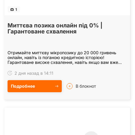
1
Миттєва позика онлайн під 0% |
Гарантоване схвалення
Отримайте миттєву мікропозику до 20 000 гривень
онлайн, навіть із поганою кредитною історією!
Гарантоване високе схвалення, навіть якщо вам вже
відмовляли в інших компаніях! Оформіть позику за
кілька…
2 дня назад в 14:11
Подробнее
В блокнот