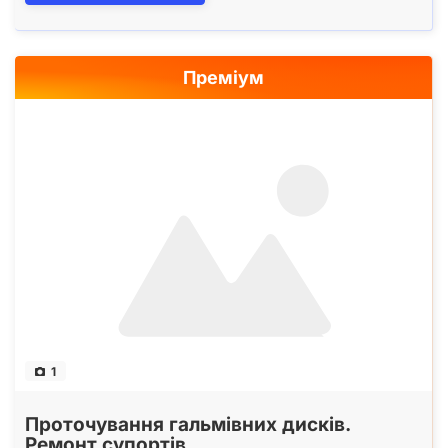
Преміум
1
Проточування гальмівних дисків.
Ремонт супортів