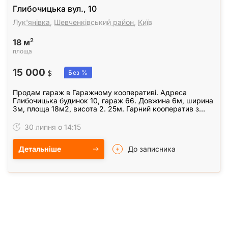
Глибочицька вул., 10
Лук'янівка
,
Шевченківський район
,
Київ
2
18 м
площа
15 000
$
Без %
Продам гараж в Гаражному кооперативі. Адреса
Глибочицька будинок 10, гараж 66. Довжина 6м, ширина
3м, площа 18м2, висота 2. 25м. Гарний кооператив з
охороною, щомісячна плата 500 грн. Власник.…
30 липня о 14:15
Детальніше
До записника