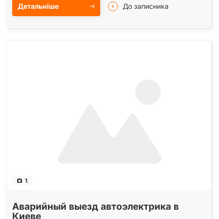
Детальніше
До записника
1
Аварийный выезд автоэлектрика в
Киеве