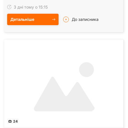
Mercedes-Benz • BMW • Land Rover • Jaguar Коли…
3 дні тому о 15:15
Детальніше
До записника
24