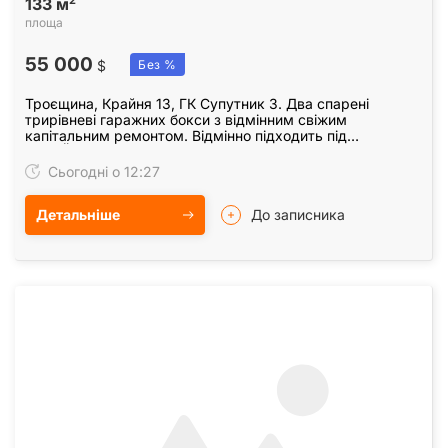
2
133 м
площа
55 000
$
Без %
Троєщина, Крайня 13, ГК Супутник 3. Два спарені
трирівневі гаражних бокси з відмінним свіжим
капітальним ремонтом. Відмінно підходить під
ДЕТЕЙЛІНГ, СТО, Техстанцію, цех, виробництво. Площа
трьох…
Сьогодні о 12:27
Детальніше
До записника