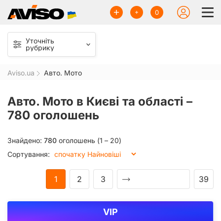
0
Уточніть
рубрику
Aviso.ua
Авто. Мото
Авто. Мото в Києві та області –
780 оголошень
Знайдено:
780
оголошень (1 – 20)
Сортування:
1
2
3
39
VIP