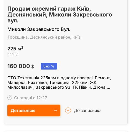
Продам окремий гараж Київ,
Деснянський, Миколи Закревського
вул.
Миколи Закревського Вул.
Троєщина
,
Деснянський район
,
Київ
2
225 м
площа
160 000
$
Без %
СТО Техстанція 225квм в одному поверсі. Ремонт,
Малярка, Рихтовка, Троєщина, 225квм. ЖК
Милославичі, Закревського 93. ГК Північ. Діюча,
працююча СТО. З кваліфікованим персоналом, або без.
Два авто…
Сьогодні о 12:27
Детальніше
До записника