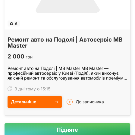
6
Ремонт авто на Подолі | Автосервіс MB
Master
2 000
грн
Ремонт авто на Подолі | MB Master MB Master —
професійний автосервіс у Києві (Поділ), який виконує
якісний ремонт та обслуговування автомобілів преміум-
класу. Працюємо з марками: Mercedes-Benz • BMW…
3 дні тому о 15:15
Детальніше
До записника
Підняте