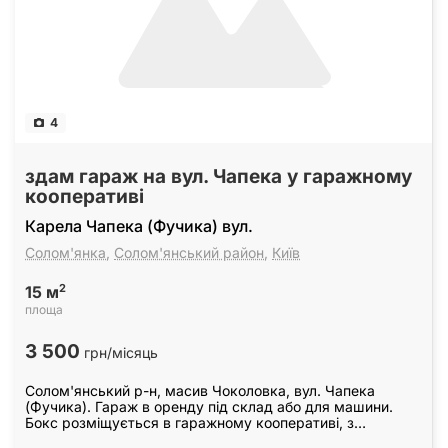
4
здам гараж на вул. Чапека у гаражному
кооперативі
Карела Чапека (Фучика) вул.
Солом'янка
,
Солом'янський район
,
Київ
2
15 м
площа
3 500
грн/місяць
Солом'янський р-н, масив Чоколовка, вул. Чапека
(Фучика). Гараж в оренду під склад або для машини.
Бокс розміщується в гаражному кооперативі, з
охороною, відеоспостереженням за територією. Гараж…