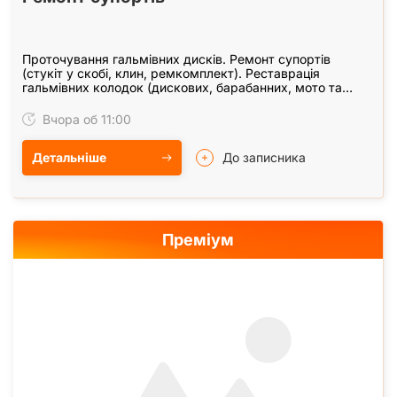
Проточування гальмівних дисків. Ремонт супортів
(стукіт у скобі, клин, ремкомплект). Реставрація
гальмівних колодок (дискових, барабанних, мото та
квадротехніки). Заміна колодок, дисків, прокачування…
Вчора об 11:00
Детальніше
До записника
Преміум