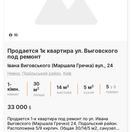
10
Продается 1к квартира ул. Выговского
под ремонт
Івана Виговського (Маршала Гречка) вул., 24
Нивки
,
Подільський район
,
Київ
30
1-
5
2
2
з 9
14 м
5 м
кімн.
2
м
поверх
житлова
кухня
кімнат
площа
33 000
$
Продается 1-к квартира под ремонт по ул. Ивана
Выговского (Маршала Гречко) 24, Подольский район.
Расположена 5/9 кирпич. Общая 30/14/5 м2, санузел