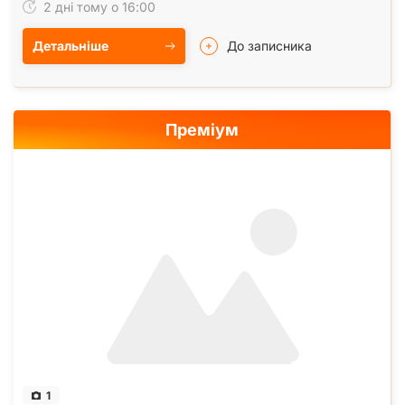
2 дні тому о 16:00
Детальніше
До записника
Преміум
1