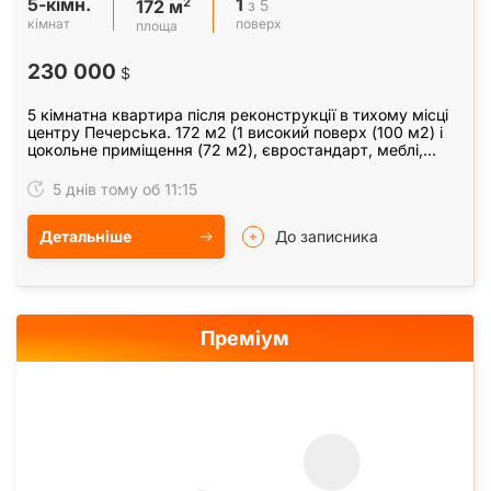
5-кімн.
1
2
з 5
172 м
кімнат
поверх
площа
230 000
$
5 кімнатна квартира після реконструкції в тихому місці
центру Печерська. 172 м2 (1 високий поверх (100 м2) і
цокольне приміщення (72 м2), євростандарт, меблі,
техніка, гараж на 2 авто, альтанка під…
5 днів тому об 11:15
Детальніше
До записника
Преміум