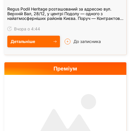
Regus Podil Heritage розташований за адресою вул.
Верхній Вал, 28/12, у центрі Подолу — одного з
найатмосферніших районів Києва. Поруч — Контрактова
площа, НАУКМА, Андріївський узвіз, численні…
Вчора о 4:44
Детальніше
До записника
Преміум