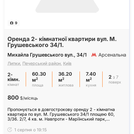
9
Оренда 2- кімнатної квартири вул. М.
Грушевського 34/1.
Михайла Грушевського вул., 34/1
Арсенальна
Липки
,
Печерський район
,
Київ
60.30
36.20
7.40
2-
2
з 7
кімн.
2
2
2
м
м
м
поверх
кімнат
площа
житлова
кухня
800
$/місяць
Пропонується в довгострокову оренду 2 - кімнатна
квартира по вул. М. Грушевського 34/1 площею 60,
3/36. 2/7, 4 кв. м. Навпроти - Маріїнський парк,
продуктовий магазин, метро "Арсенальна" - 3 хв. 2…
1 серпня о 19:15