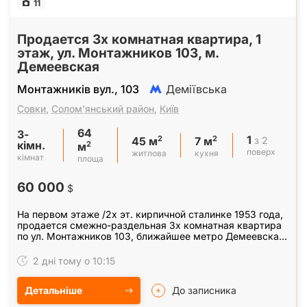
11
Продается 3х комнатная квартира, 1
этаж, ул. Монтажников 103, м.
Демеевская
Монтажників вул., 103
Деміївська
Совки
,
Солом'янський район
,
Київ
64
3-
1
2
2
з 2
45 м
7 м
кімн.
2
м
поверх
житлова
кухня
кімнат
площа
60 000
$
На первом этаже /2х эт. кирпичной сталинке 1953 года,
продается смежно-раздельная 3х комнатная квартира
по ул. Монтажников 103, ближайшее метро Демеевская
(15 минут пешком). Общая 64/45/7 кв. м,…
2 дні тому о 10:15
Детальніше
До записника