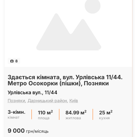
8
Здається кімната, вул. Урлівська 11/44.
Метро Осокорки (пішки), Позняки
Урлівська вул., 11/44
Позняки
,
Дарницький район
,
Київ
3-кімн.
2
2
2
110 м
84.99 м
25 м
кімнат
площа
житлова
кухня
9 000
грн/місяць