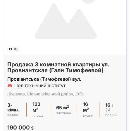
16
Продажа 3 комнатной квартиры ул.
Провиантская (Гали Тимофеевой)
Провіантська (Тимофєєвої) вул.
Політехнічний інститут
Шулявка
,
Шевченківський район
,
Київ
123
16
3-
16
з
2
65 м
кімн.
2
2
24
м
м
житлова
кімнат
поверх
площа
кухня
190 000
$