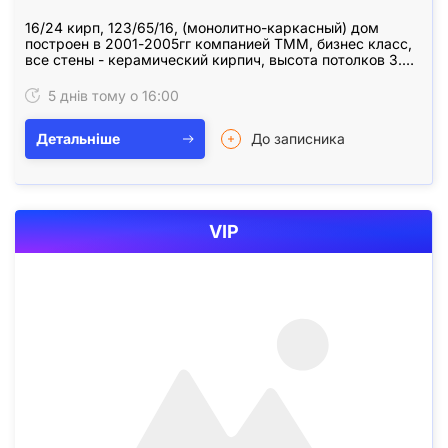
16/24 кирп, 123/65/16, (монолитно-каркасный) дом
построен в 2001-2005гг компанией ТММ, бизнес класс,
все стены - керамический кирпич, высота потолков 3.
0м. В доме консьерж, парадное ухоженное, вход…
5 днів тому о 16:00
Детальніше
До записника
VIP