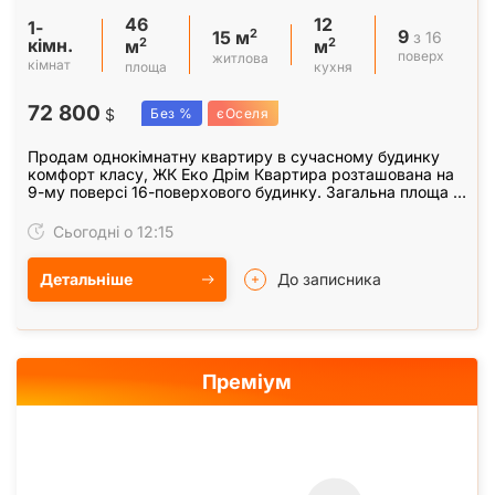
46
12
1-
9
2
з 16
15 м
кімн.
2
2
м
м
поверх
житлова
кімнат
площа
кухня
72 800
$
Без %
єОселя
Продам однокімнатну квартиру в сучасному будинку
комфорт класу, ЖК Еко Дрім Квартира розташована на
9-му поверсі 16-поверхового будинку. Загальна площа –
46 кв. м, з яких житлова – 15 кв. м, а кухня…
Сьогодні о 12:15
Детальніше
До записника
Преміум