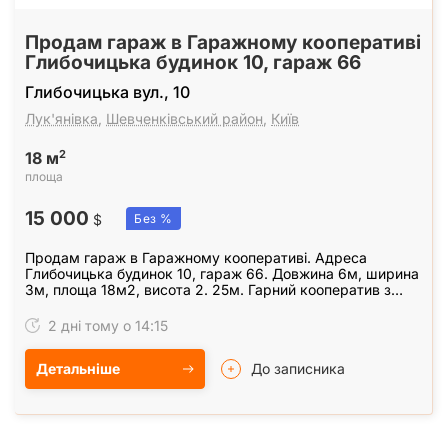
Продам гараж в Гаражному кооперативі
Глибочицька будинок 10, гараж 66
Глибочицька вул., 10
Лук'янівка
,
Шевченківський район
,
Київ
2
18 м
площа
15 000
$
Без %
Продам гараж в Гаражному кооперативі. Адреса
Глибочицька будинок 10, гараж 66. Довжина 6м, ширина
3м, площа 18м2, висота 2. 25м. Гарний кооператив з
охороною, щомісячна плата 500 грн. Власник.…
2 дні тому о 14:15
Детальніше
До записника