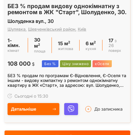
БЕЗ % продам видову однокімнатну з
ремонтом в ЖК "Старт", Шолуденко, 30.
Шолуденка вул., 30
Шулявка
,
Шевченківський район
,
Київ
30
1-
17
з
2
2
15 м
6 м
кімн.
2
26
м
житлова
кухня
кімнат
поверх
площа
108 000
$
Без %
Ціну знижено
єОселя
БЕЗ % продам по програмам Є-Відновлення, Є-Оселя та
іншим - видову компактну з ремонтом однокімнатну
квартиру в ЖК «Старт», за адресою: вул. Шолуденко,
30, Шевченківського району. Квартира загальною…
Сьогодні о 15:30
Детальніше
До записника