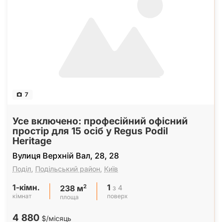
7
Усе включено: професійний офісний
простір для 15 осіб у Regus Podil
Heritage
Вулиця Верхній Вал, 28, 28
Поділ
,
Подільський район
,
Київ
1-кімн.
1
2
з 4
238 м
кімнат
поверх
площа
4 880
$/місяць