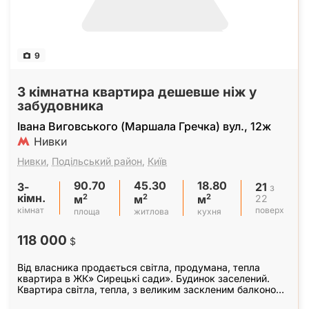
9
3 кімнатна квартира дешевше ніж у
забудовника
Івана Виговського (Маршала Гречка) вул., 12ж
Нивки
Нивки
,
Подільський район
,
Київ
90.70
45.30
18.80
3-
21
з
кімн.
2
2
2
22
м
м
м
кімнат
поверх
площа
житлова
кухня
118 000
$
Від власника продається світла, продумана, тепла
квартира в ЖК» Сирецькі сади». Будинок заселений.
Квартира світла, тепла, з великим заскленим балконом,
панорамними вікнами і готова до чистового…