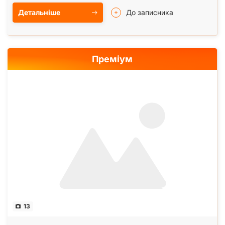
Детальніше
До записника
Преміум
13