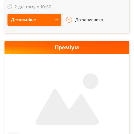
совмещен, лоджия застеклена. Квартира теплая.…
2 дні тому о 10:30
Детальніше
До записника
Преміум