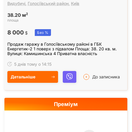
Видубичі
,
Голосіївський район
,
Київ
2
38.20 м
площа
8 000
$
Без %
Продаж гаражу в Голосіївському районі в ГБК
Енергетик-2 1 поверх з підвалом Площа: 38. 20 кв. м.
Вулиця: Камишинська 4 Приватна власність
5 днів тому о 14:15
Детальніше
До записника
Преміум