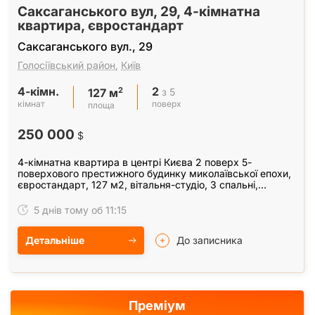
Саксаганського вул, 29, 4-кімнатна
квартира, євростандарт
Саксаганського вул., 29
Голосіївський район
,
Київ
4-кімн.
2
2
з 5
127 м
кімнат
поверх
площа
250 000
$
4-кімнатна квартира в центрі Києва 2 поверх 5-
поверхового престижного будинку миколаївської епохи,
євростандарт, 127 м2, вітальня-студіо, 3 спальні,
великий санвузол, меблі. техніка, гараж і альтанка…
5 днів тому об 11:15
Детальніше
До записника
Преміум