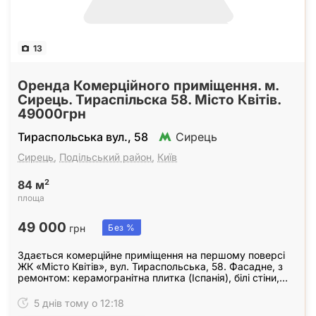
13
Оренда Комерційного приміщення. м.
Сирець. Тираспільска 58. Місто Квітів.
49000грн
Тираспольська вул., 58
Сирець
Сирець
,
Подільський район
,
Київ
2
84 м
площа
49 000
грн
Без %
Здається комерційне приміщення на першому поверсі
ЖК «Місто Квітів», вул. Тираспольська, 58. Фасадне, з
ремонтом: керамогранітна плитка (Іспанія), білі стіни,
чорна матова стеля. Розведена електрика,…
5 днів тому о 12:18