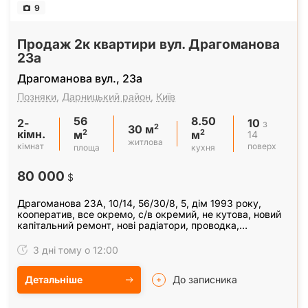
9
Продаж 2к квартири вул. Драгоманова
23а
Драгоманова вул., 23а
Позняки
,
Дарницький район
,
Київ
56
8.50
2-
10
з
2
30 м
кімн.
2
2
14
м
м
житлова
кімнат
поверх
площа
кухня
80 000
$
Драгоманова 23А, 10/14, 56/30/8, 5, дім 1993 року,
кооператив, все окремо, с/в окремий, не кутова, новий
капітальний ремонт, нові радіатори, проводка,
сантехніка, бойлер на вікнах сітки антікот,…
3 дні тому о 12:00
Детальніше
До записника