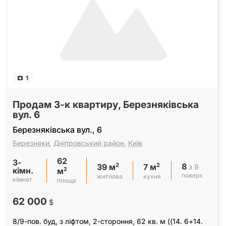
1
Продам 3-к квартиру, Березняківська
вул. 6
Березняківська вул., 6
Березняки
,
Дніпровський район
,
Київ
62
3-
8
2
2
з 9
39 м
7 м
кімн.
2
м
поверх
житлова
кухня
кімнат
площа
62 000
$
8/9-пов. буд, з ліфтом, 2-стороння, 62 кв. м ((14. 6+14.