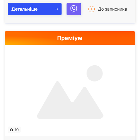
Детальніше
До записника
Преміум
19