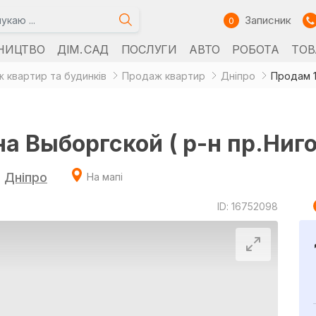
Записник
0
НИЦТВО
ДІМ. САД
ПОСЛУГИ
АВТО
РОБОТА
ТОВ
 квартир та будинків
Продаж квартир
Дніпро
Продам 1
на Выборгской ( р-н пр.Ниг
,
Дніпро
На мапі
ID: 16752098