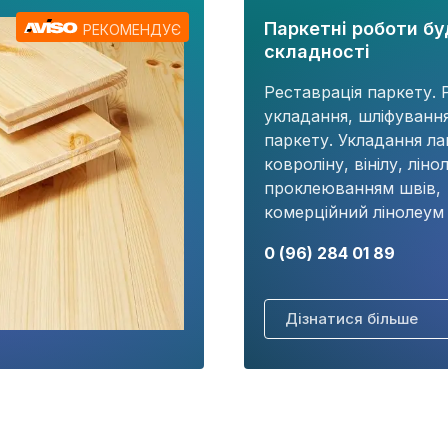
Паркетні роботи бу
РЕКОМЕНДУЄ
складності
Реставрація паркету. 
укладання, шліфуванн
паркету. Укладання ла
ковроліну, вінілу, ліно
проклеюванням швів,
комерційний лінолеум т
0 (96) 284 01 89
Дізнатися більше