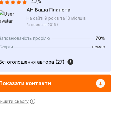
4.7/5
АН Ваша Планета
На сайті 9 років та 10 місяців
/ з вересня 2016 /
Заповнюваність профілю
70%
Скарги
немає
Всі оголошення автора (27)
Показати контакти
лишити скаргу