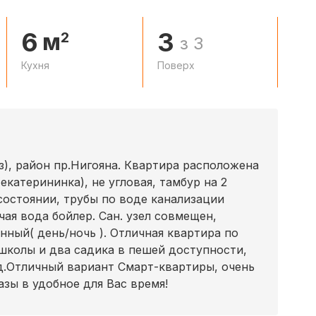
6
3
м
2
з 3
Кухня
Поверх
из), район пр.Нигояна. Квартира расположена
екатерининка), не угловая, тамбур на 2
остоянии, трубы по воде канализации
чая вода бойлер. Сан. узел совмещен,
нный( день/ночь ). Отличная квартира по
школы и два садика в пешей доступности,
.д.Отличный вариант Смарт-квартиры, очень
азы в удобное для Вас время!