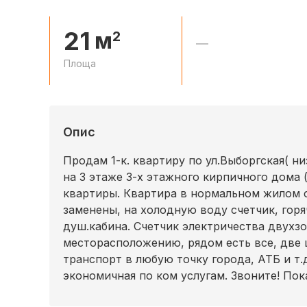
21
м
2
—
Площа
Опис
Продам 1-к. квартиру по ул.Выборгская( н
на 3 этаже 3-х этажного кирпичного дома (
квартиры. Квартира в нормальном жилом с
заменены, на холодную воду счетчик, горя
душ.кабина. Счетчик электричества двухзо
месторасположению, рядом есть все, две 
транспорт в любую точку города, АТБ и т
экономичная по ком услугам. Звоните! Пок