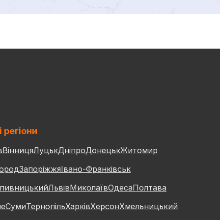
і регіони
в
Вінниця
Луцьк
Дніпро
Донецьк
Житомир
ород
Запоріжжя
Івано-Франківськ
пивницький
Львів
Миколаїв
Одеса
Полтава
не
Суми
Тернопіль
Харків
Херсон
Хмельницький