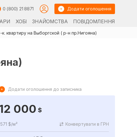
0 (800) 21 8871
Додати оголошення
АРИ
ХОБІ
ЗНАЙОМСТВА
ПОВІДОМЛЕННЯ
-к. квартиру на Выборгской ( р-н пр.Нигояна)
ояна)
Додати оголошення до записника
12 000
$
571 $/м²
Конвертувати в ГРН