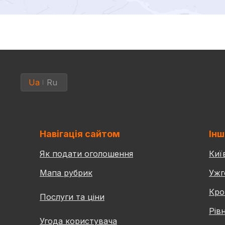
Ua
Ru
Навігація сайтом
Інш
Як подати оголошення
Киї
Мапа рубрик
Ужг
Кро
Послуги та ціни
Рів
Угода користувача