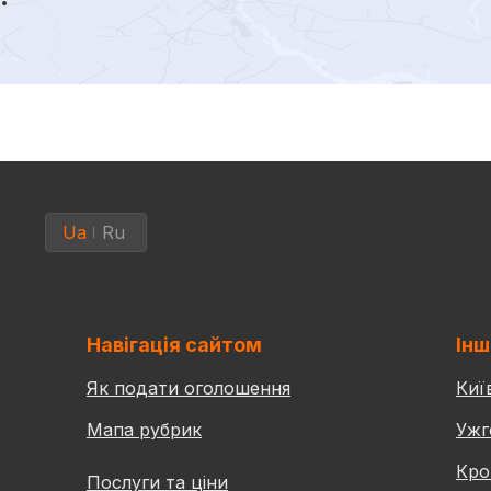
Ua
Ru
Навігація сайтом
Інш
Як подати оголошення
Киї
Мапа рубрик
Ужг
Кро
Послуги та ціни