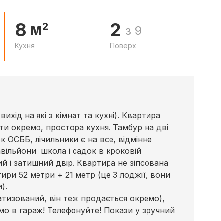
8
2
м
2
з 9
Кухня
Поверх
вихід на які з кімнат та кухні). Квартира
ати окремо, простора кухня. Тамбур на дві
к ОСББ, лічильники є на все, відмінне
вільйони, школа і садок в кроковій
хий і затишний двір. Квартира не зіпсована
ри 52 метри + 21 метр (це 3 лоджії, вони
).
тизований, він теж продається окремо),
мо в гараж! Телефонуйте! Покази у зручний