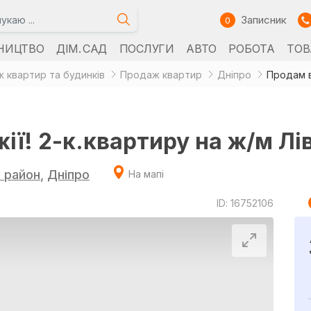
Записник
0
НИЦТВО
ДІМ. САД
ПОСЛУГИ
АВТО
РОБОТА
ТОВ
 квартир та будинків
Продаж квартир
Дніпро
ії! 2-к.квартиру на ж/м Л
й район
,
Дніпро
На мапі
ID: 16752106