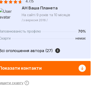
4.7/5
АН Ваша Планета
На сайті 9 років та 10 місяців
/ з вересня 2016 /
Заповнюваність профілю
70%
Скарги
немає
Всі оголошення автора (27)
Показати контакти
лишити скаргу