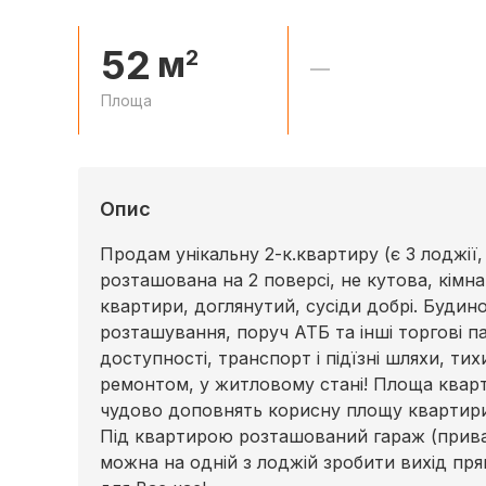
52
м
2
—
Площа
Опис
Продам унікальну 2-к.квартиру (є 3 лоджії, 
розташована на 2 поверсі, не кутова, кімн
квартири, доглянутий, сусіди добрі. Будино
розташування, поруч АТБ та інші торгові па
доступності, транспорт і підїзні шляхи, ти
ремонтом, у житловому стані! Площа кварти
чудово доповнять корисну площу квартири
Під квартирою розташований гараж (прива
можна на одній з лоджій зробити вихід пря