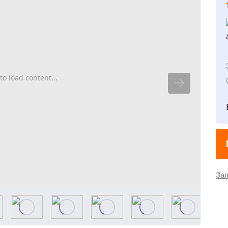
to load content...
За