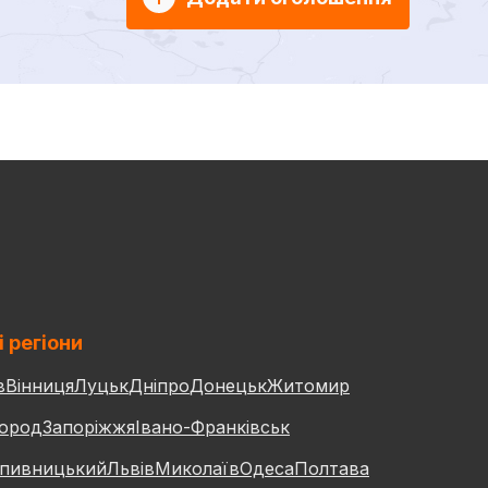
і регіони
в
Вінниця
Луцьк
Дніпро
Донецьк
Житомир
ород
Запоріжжя
Івано-Франківськ
пивницький
Львів
Миколаїв
Одеса
Полтава