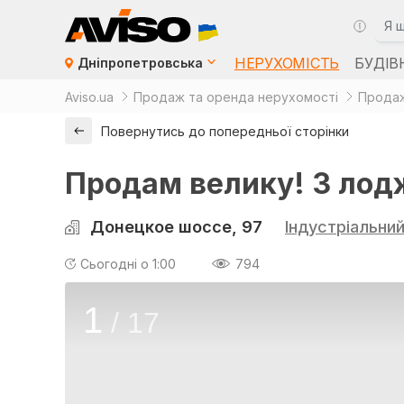
НЕРУХОМІСТЬ
БУДІВ
Дніпропетровська
Aviso.ua
Продаж та оренда нерухомості
Продаж
Повернутись до попередньої сторінки
Продам велику! 3 лодж
Донецкое шоссе, 97
Індустріальни
Сьогодні о 1:00
794
1
/
17