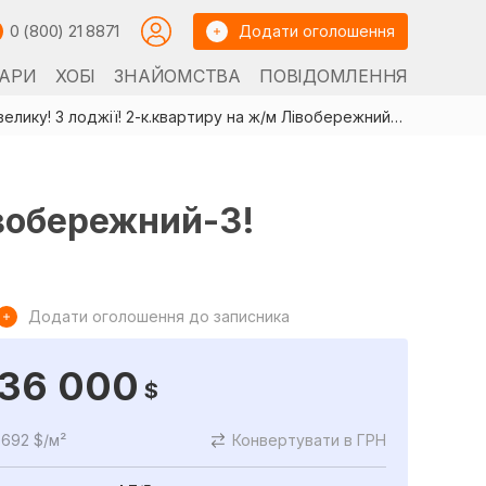
0 (800) 21 8871
Додати оголошення
АРИ
ХОБІ
ЗНАЙОМСТВА
ПОВІДОМЛЕННЯ
Продам велику! 3 лоджії! 2-к.квартиру на ж/м Лівобережний-3!
івобережний-3!
Додати оголошення до записника
36 000
$
692 $/м²
Конвертувати в ГРН