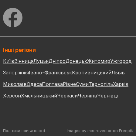
Інші регіони
Київ
Вінниця
Луцьк
Дніпро
Донецьк
Житомир
Ужгород
Запоріжжя
Івано-Франківськ
Кропивницький
Львів
Миколаїв
Одеса
Полтава
Рівне
Суми
Тернопіль
Харків
Херсон
Хмельницький
Черкаси
Чернігів
Чернівці
Політика приватності
Images by macrovector
on Freepik