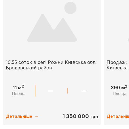
10.55 соток в селі Рожни Київська обл.
Продаж, 
Броварський район
Київська 
2
2
11 м
390 м
—
—
Площа
Площа
1 350 000
грн
Детальніше
Детальні