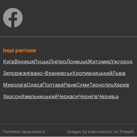
Інші регіони
Київ
Вінниця
Луцьк
Дніпро
Донецьк
Житомир
Ужгород
Запоріжжя
Івано-Франківськ
Кропивницький
Львів
Миколаїв
Одеса
Полтава
Рівне
Суми
Тернопіль
Харків
Херсон
Хмельницький
Черкаси
Чернігів
Чернівці
Політика приватності
Images by macrovector
on Freepik