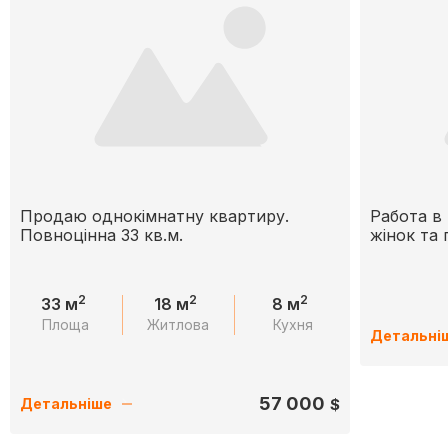
Продаю однокімнатну квартиру.
Работа в 
Повноцінна 33 кв.м.
жінок та 
2
2
2
33 м
18 м
8 м
Площа
Житлова
Кухня
Детальні
57 000
$
Детальніше