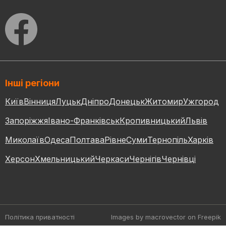
Інші регіони
Київ
Вінниця
Луцьк
Дніпро
Донецьк
Житомир
Ужгород
Запоріжжя
Івано-Франківськ
Кропивницький
Львів
Миколаїв
Одеса
Полтава
Рівне
Суми
Тернопіль
Харків
Херсон
Хмельницький
Черкаси
Чернігів
Чернівці
Політика приватності
Images by macrovector
on Freepik