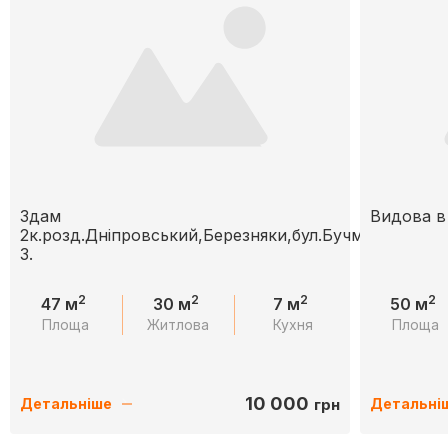
Здам
Видова в
2к.розд.Дніпровський,Березняки,бул.Бучми
3.
2
2
2
2
47 м
30 м
7 м
50 м
Площа
Житлова
Кухня
Площа
10 000
грн
Детальніше
Детальні