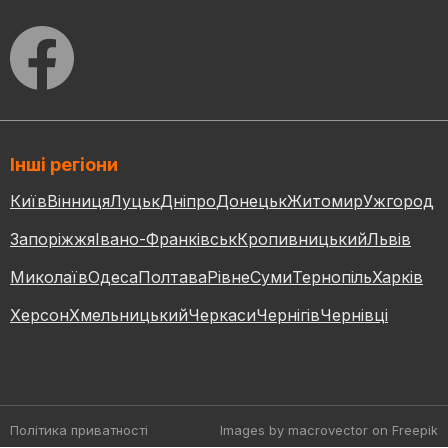
Інші регіони
Київ
Вінниця
Луцьк
Дніпро
Донецьк
Житомир
Ужгород
Запоріжжя
Івано-Франківськ
Кропивницький
Львів
Миколаїв
Одеса
Полтава
Рівне
Суми
Тернопіль
Харків
Херсон
Хмельницький
Черкаси
Чернігів
Чернівці
Політика приватності
Images by macrovector
on Freepik