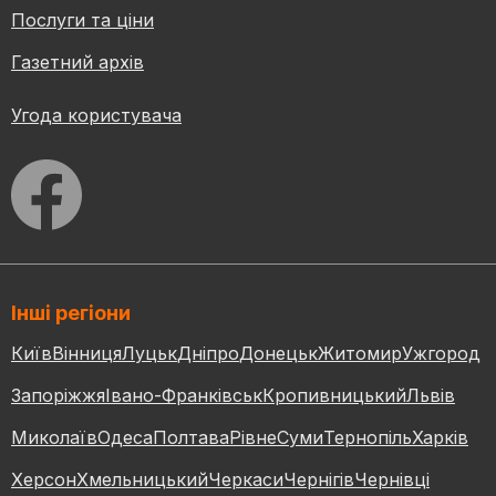
Послуги та ціни
Газетний архів
Угода користувача
Інші регіони
Київ
Вінниця
Луцьк
Дніпро
Донецьк
Житомир
Ужгород
Запоріжжя
Івано-Франківськ
Кропивницький
Львів
Миколаїв
Одеса
Полтава
Рівне
Суми
Тернопіль
Харків
Херсон
Хмельницький
Черкаси
Чернігів
Чернівці