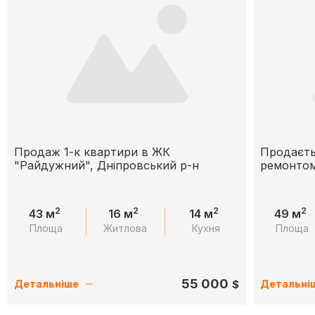
Продаж 1-к квартири в ЖК
Продаєть
"Райдужний", Дніпровський р-н
ремонтом
2
2
2
2
43 м
16 м
14 м
49 м
Площа
Житлова
Кухня
Площа
55 000
$
Детальніше
Детальні