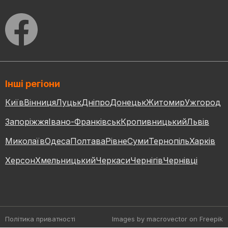
Інші регіони
Київ
Вінниця
Луцьк
Дніпро
Донецьк
Житомир
Ужгород
Запоріжжя
Івано-Франківськ
Кропивницький
Львів
Миколаїв
Одеса
Полтава
Рівне
Суми
Тернопіль
Харків
Херсон
Хмельницький
Черкаси
Чернігів
Чернівці
Політика приватності
Images by macrovector
on Freepik