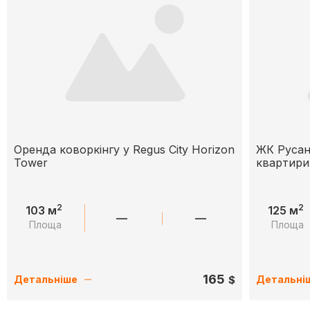
Оренда коворкінгу у Regus City Horizon
ЖК Русан
Tower
квартири
2
2
103 м
125 м
—
—
Площа
Площа
165
$
Детальніше
Детальні