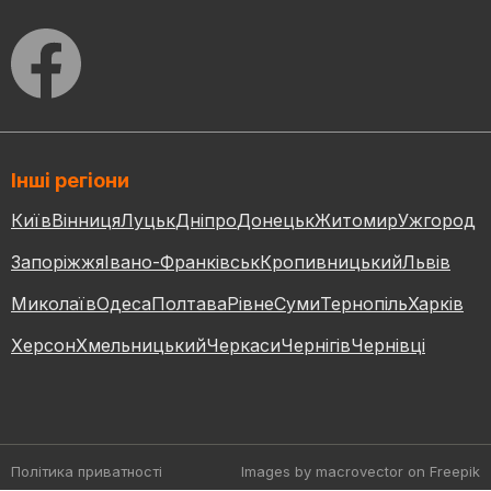
Інші регіони
Київ
Вінниця
Луцьк
Дніпро
Донецьк
Житомир
Ужгород
Запоріжжя
Івано-Франківськ
Кропивницький
Львів
Миколаїв
Одеса
Полтава
Рівне
Суми
Тернопіль
Харків
Херсон
Хмельницький
Черкаси
Чернігів
Чернівці
Політика приватності
Images by macrovector
on Freepik