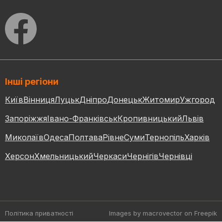
Інші регіони
Київ
Вінниця
Луцьк
Дніпро
Донецьк
Житомир
Ужгород
Запоріжжя
Івано-Франківськ
Кропивницький
Львів
Миколаїв
Одеса
Полтава
Рівне
Суми
Тернопіль
Харків
Херсон
Хмельницький
Черкаси
Чернігів
Чернівці
Політика приватності
Images by macrovector
on Freepik