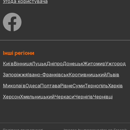
Угода користувача
Інші регіони
Київ
Вінниця
Луцьк
Дніпро
Донецьк
Житомир
Ужгород
Запоріжжя
Івано-Франківськ
Кропивницький
Львів
Миколаїв
Одеса
Полтава
Рівне
Суми
Тернопіль
Харків
Херсон
Хмельницький
Черкаси
Чернігів
Чернівці
Політика приватності
Images by macrovector
on Freepik