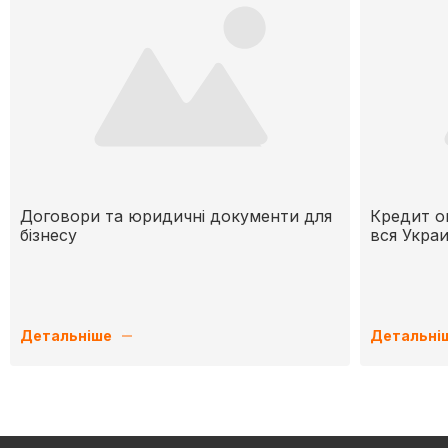
Договори та юридичні документи для
Кредит о
бізнесу
вся Укра
Детальніше
Детальні