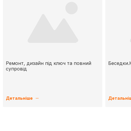
Ремонт, дизайн під ключ та повний
Беседки.К
супровід
Детальніше
Детальні