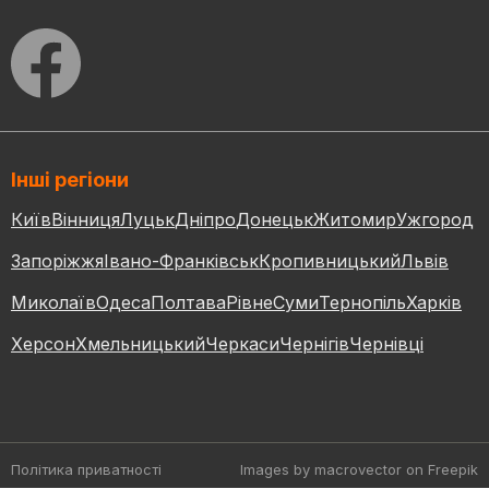
Інші регіони
Київ
Вінниця
Луцьк
Дніпро
Донецьк
Житомир
Ужгород
Запоріжжя
Івано-Франківськ
Кропивницький
Львів
Миколаїв
Одеса
Полтава
Рівне
Суми
Тернопіль
Харків
Херсон
Хмельницький
Черкаси
Чернігів
Чернівці
Політика приватності
Images by macrovector
on Freepik