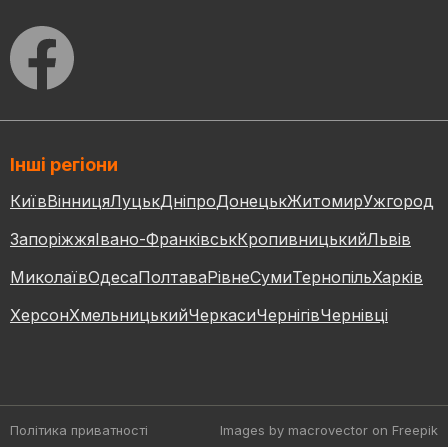
Інші регіони
Київ
Вінниця
Луцьк
Дніпро
Донецьк
Житомир
Ужгород
Запоріжжя
Івано-Франківськ
Кропивницький
Львів
Миколаїв
Одеса
Полтава
Рівне
Суми
Тернопіль
Харків
Херсон
Хмельницький
Черкаси
Чернігів
Чернівці
Політика приватності
Images by macrovector
on Freepik