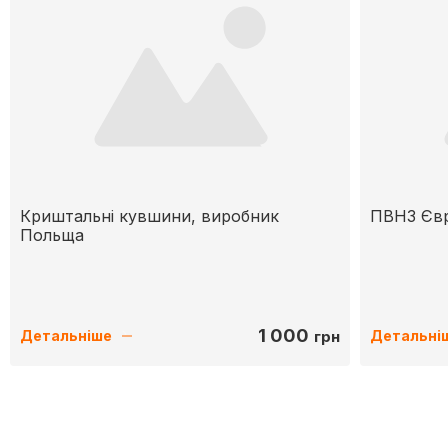
Криштальні кувшини, виробник
ПВНЗ Євр
Польща
1 000
грн
Детальніше
Детальні