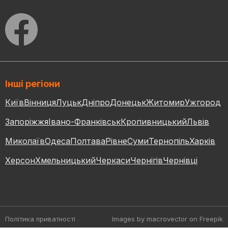
Інші регіони
Київ
Вінниця
Луцьк
Дніпро
Донецьк
Житомир
Ужгород
Запоріжжя
Івано-Франківськ
Кропивницький
Львів
Миколаїв
Одеса
Полтава
Рівне
Суми
Тернопіль
Харків
Херсон
Хмельницький
Черкаси
Чернігів
Чернівці
Політика приватності
Images by macrovector
on Freepik