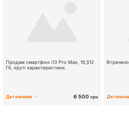
Продам смартфон: i13 Pro Max, 16_512
Втрачено
Гб, крутi характеристики.
6 500
грн
Детальніше
Детальні