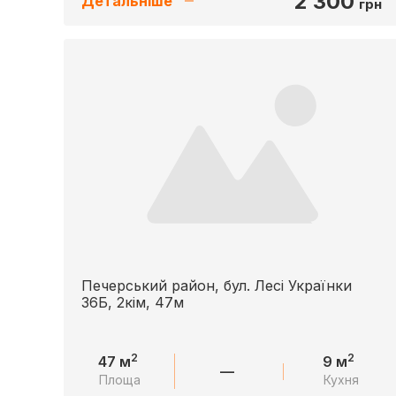
2 300
Детальніше
грн
Печерський район, бул. Лесі Українки
36Б, 2кім, 47м
2
2
47 м
9 м
—
Площа
Кухня