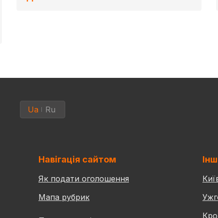
Ua
Ru
Навігація сайтом
Інш
Як подати оголошення
Киї
Мапа рубрик
Ужг
Кро