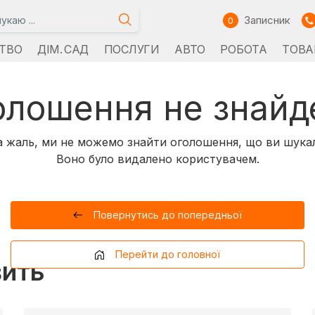
Записник
0
ТВО
ДІМ. САД
ПОСЛУГИ
АВТО
РОБОТА
ТОВА
олошення не знайд
 жаль, ми не можемо знайти оголошення, що ви шука
Воно було видалено користувачем.
Повернутись до попередньої
Перейти до головної
вить