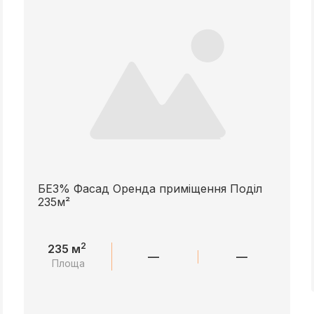
БЕЗ% Фасад Оренда приміщення Поділ
235м²
2
235 м
—
—
Площа