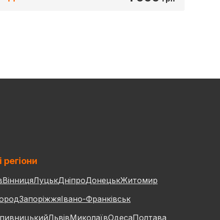
і регіони
в
Вінниця
Луцьк
Дніпро
Донецьк
Житомир
ород
Запоріжжя
Івано-Франківськ
пивницький
Львів
Миколаїв
Одеса
Полтава