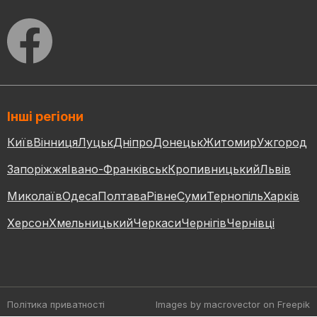
Інші регіони
Київ
Вінниця
Луцьк
Дніпро
Донецьк
Житомир
Ужгород
Запоріжжя
Івано-Франківськ
Кропивницький
Львів
Миколаїв
Одеса
Полтава
Рівне
Суми
Тернопіль
Харків
Херсон
Хмельницький
Черкаси
Чернігів
Чернівці
Політика приватності
Images by macrovector
on Freepik