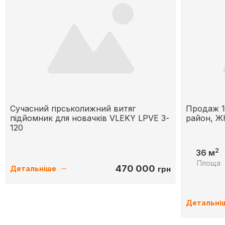
Cучасний гірськолижний витяг
Продаж 1
підйомник для новачків VLEKY LPVE 3-
район, Ж
120
2
36 м
Площа
470 000
грн
Детальніше
Детальні