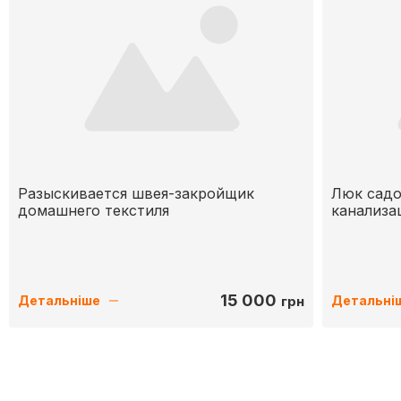
Разыскивается швея-закройщик
Люк садо
домашнего текстиля
канализа
15 000
грн
Детальніше
Детальні