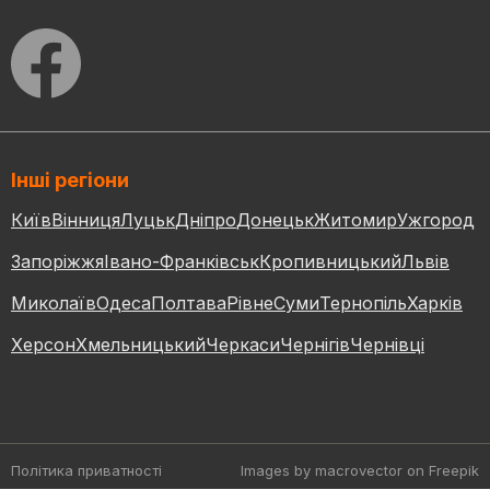
Інші регіони
Київ
Вінниця
Луцьк
Дніпро
Донецьк
Житомир
Ужгород
Запоріжжя
Івано-Франківськ
Кропивницький
Львів
Миколаїв
Одеса
Полтава
Рівне
Суми
Тернопіль
Харків
Херсон
Хмельницький
Черкаси
Чернігів
Чернівці
Політика приватності
Images by macrovector
on Freepik