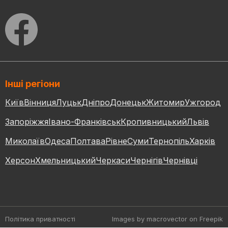
Інші регіони
Київ
Вінниця
Луцьк
Дніпро
Донецьк
Житомир
Ужгород
Запоріжжя
Івано-Франківськ
Кропивницький
Львів
Миколаїв
Одеса
Полтава
Рівне
Суми
Тернопіль
Харків
Херсон
Хмельницький
Черкаси
Чернігів
Чернівці
Політика приватності
Images by macrovector
on Freepik