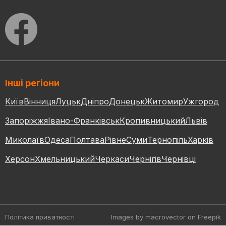
Інші регіони
Київ
Вінниця
Луцьк
Дніпро
Донецьк
Житомир
Ужгород
Запоріжжя
Івано-Франківськ
Кропивницький
Львів
Миколаїв
Одеса
Полтава
Рівне
Суми
Тернопіль
Харків
Херсон
Хмельницький
Черкаси
Чернігів
Чернівці
Політика приватності
Images by macrovector
on Freepik