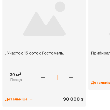
. Участок 15 соток Гостомель.
Прибира
2
30 м
—
—
Площа
Детальні
90 000
$
Детальніше