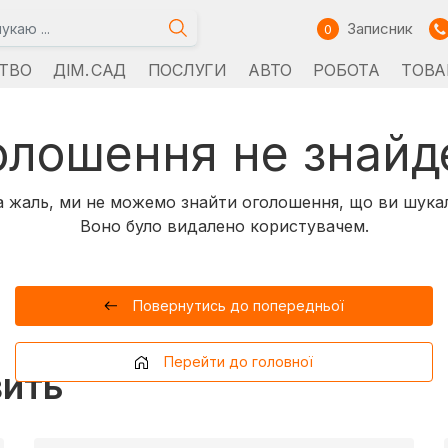
Записник
0
ТВО
ДІМ. САД
ПОСЛУГИ
АВТО
РОБОТА
ТОВА
олошення не знайд
 жаль, ми не можемо знайти оголошення, що ви шука
Воно було видалено користувачем.
Повернутись до попередньої
Перейти до головної
вить