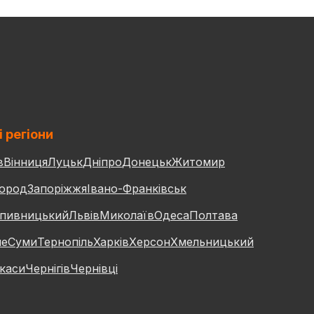
і регіони
в
Вінниця
Луцьк
Дніпро
Донецьк
Житомир
ород
Запоріжжя
Івано-Франківськ
пивницький
Львів
Миколаїв
Одеса
Полтава
не
Суми
Тернопіль
Харків
Херсон
Хмельницький
каси
Чернігів
Чернівці