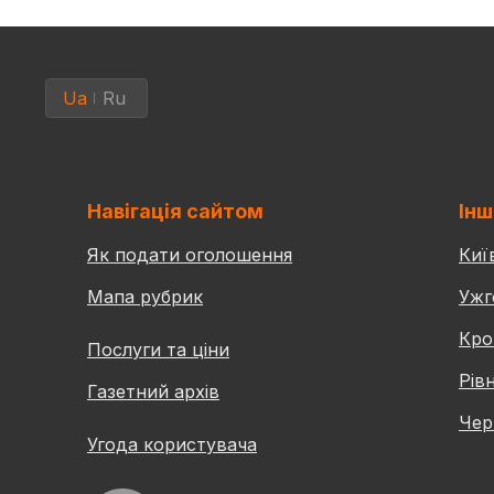
Ua
Ru
Навігація сайтом
Інш
Як подати оголошення
Киї
Мапа рубрик
Ужг
Кро
Послуги та ціни
Рів
Газетний архів
Чер
Угода користувача