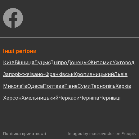
Інші регіони
Київ
Вінниця
Луцьк
Дніпро
Донецьк
Житомир
Ужгород
Запоріжжя
Івано-Франківськ
Кропивницький
Львів
Миколаїв
Одеса
Полтава
Рівне
Суми
Тернопіль
Харків
Херсон
Хмельницький
Черкаси
Чернігів
Чернівці
Політика приватності
Images by macrovector
on Freepik