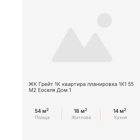
ЖК Грейт 1К квартира планировка 1К1 55
М2 Еоселя Дом 1
2
2
2
54 м
18 м
14 м
Площа
Житлова
Кухня