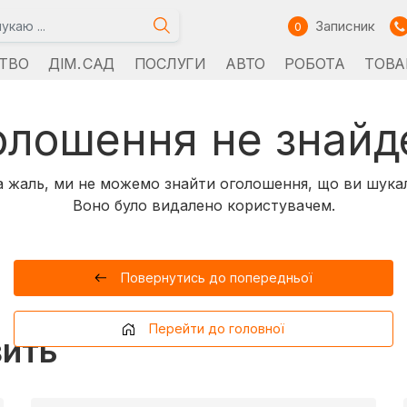
Записник
0
ТВО
ДІМ. САД
ПОСЛУГИ
АВТО
РОБОТА
ТОВА
олошення не знайд
 жаль, ми не можемо знайти оголошення, що ви шука
Воно було видалено користувачем.
Повернутись до попередньої
Перейти до головної
вить