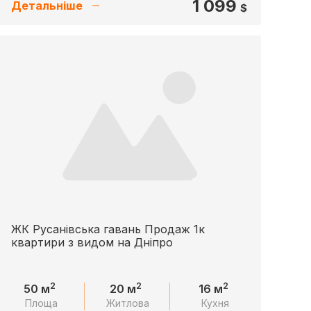
1 099
Детальніше
$
ЖК Русанівська гавань Продаж 1к
квартири з видом на Дніпро
2
2
2
50 м
20 м
16 м
Площа
Житлова
Кухня