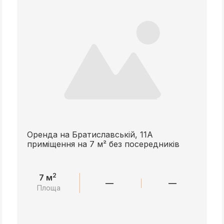
Оренда на Братиславській, 11А
приміщення на 7 м² без посередників
2
7 м
—
—
Площа