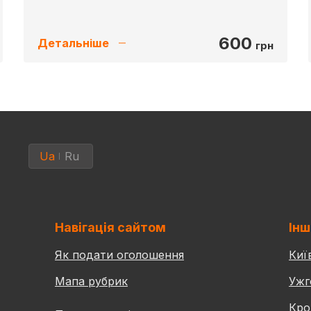
600
Детальніше
грн
Ua
Ru
Навігація сайтом
Інш
Як подати оголошення
Киї
Мапа рубрик
Ужг
Кро