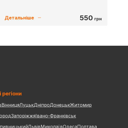
550
Детальніше
грн
і регіони
в
Вінниця
Луцьк
Дніпро
Донецьк
Житомир
ород
Запоріжжя
Івано-Франківськ
пивницький
Львів
Миколаїв
Одеса
Полтава