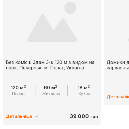
Без комісії! Здам 3-к 120 м з видом на
Домики д
парк. Печерськ. м. Палац Україна
каркасны
2
2
2
120 м
60 м
18 м
Площа
Житлова
Кухня
Детальні
39 000
грн
Детальніше