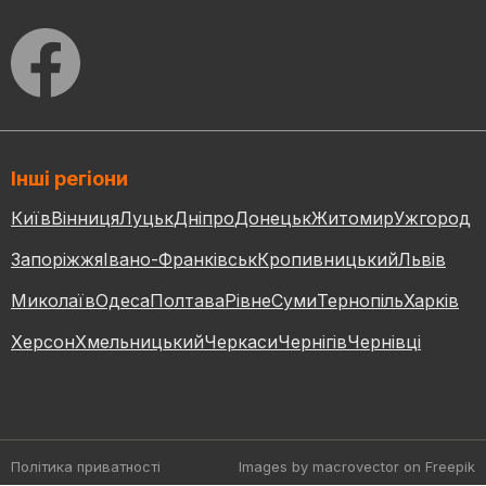
Інші регіони
Київ
Вінниця
Луцьк
Дніпро
Донецьк
Житомир
Ужгород
Запоріжжя
Івано-Франківськ
Кропивницький
Львів
Миколаїв
Одеса
Полтава
Рівне
Суми
Тернопіль
Харків
Херсон
Хмельницький
Черкаси
Чернігів
Чернівці
Політика приватності
Images by macrovector
on Freepik