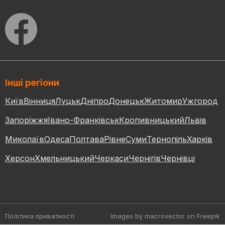
Інші регіони
Київ
Вінниця
Луцьк
Дніпро
Донецьк
Житомир
Ужгород
Запоріжжя
Івано-Франківськ
Кропивницький
Львів
Миколаїв
Одеса
Полтава
Рівне
Суми
Тернопіль
Харків
Херсон
Хмельницький
Черкаси
Чернігів
Чернівці
Політика приватності
Images by macrovector
on Freepik