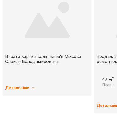
Втрата картки водія на ім'я Міхєєва
продаж 2 
Олексія Володимировича
ремонто
2
47 м
Площа
Детальніше
Детальні