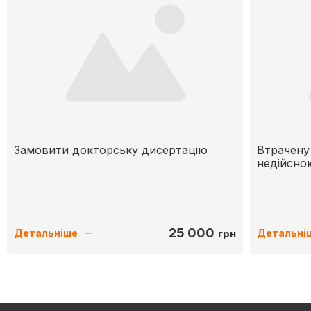
Замовити докторську дисертацію
Втрачену
недійсно
25 000
грн
Детальніше
Детальні