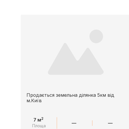
Продається земельна ділянка 5км від
м.Київ
2
7 м
—
—
Площа