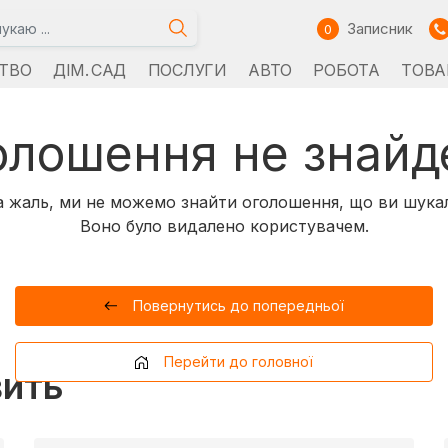
Записник
0
ТВО
ДІМ. САД
ПОСЛУГИ
АВТО
РОБОТА
ТОВА
олошення не знайд
 жаль, ми не можемо знайти оголошення, що ви шука
Воно було видалено користувачем.
Повернутись до попередньої
Перейти до головної
вить