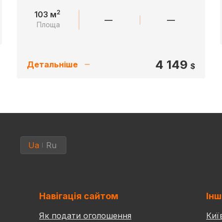
2
103 м
—
—
Площа
4 149
Детальніше
$
Ua
Ru
Навігація сайтом
Інш
Як подати оголошення
Киї