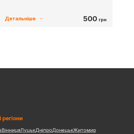
500
Детальніше
грн
і регіони
в
Вінниця
Луцьк
Дніпро
Донецьк
Житомир