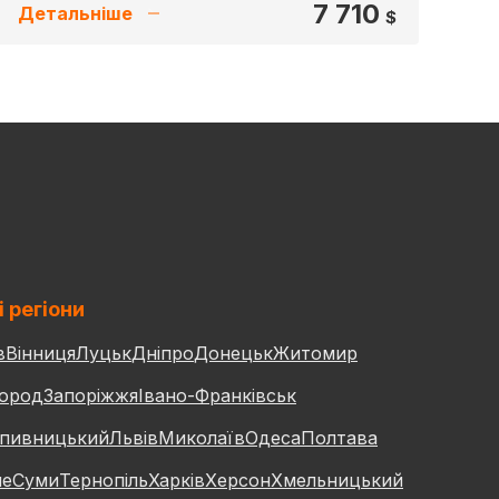
7 710
Детальніше
$
і регіони
в
Вінниця
Луцьк
Дніпро
Донецьк
Житомир
ород
Запоріжжя
Івано-Франківськ
пивницький
Львів
Миколаїв
Одеса
Полтава
не
Суми
Тернопіль
Харків
Херсон
Хмельницький