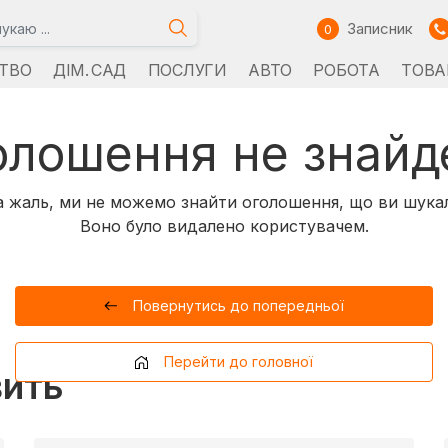
Записник
0
ТВО
ДІМ. САД
ПОСЛУГИ
АВТО
РОБОТА
ТОВА
олошення не знайд
 жаль, ми не можемо знайти оголошення, що ви шука
Воно було видалено користувачем.
Повернутись до попередньої
Перейти до головної
вить