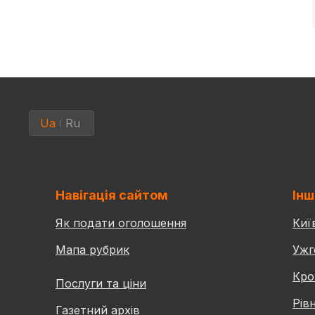
Ua
Ru
Навігація сайтом
Інш
Як подати оголошення
Киї
Мапа рубрик
Ужг
Кро
Послуги та ціни
Рів
Газетний архів