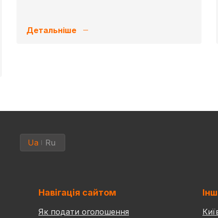
Детальніше
Ua
Ru
Навігація сайтом
Інш
Як подати оголошення
Киї