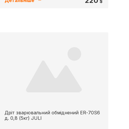
220
Детальніше
$
Дріт зварювальний обміднений ER-70S6
д. 0,8 (5кг) JULI