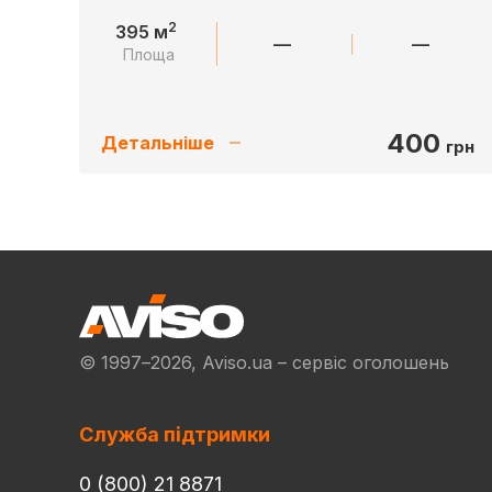
2
395 м
—
—
Площа
400
Детальніше
грн
© 1997–2026, Aviso.ua – сервіс оголошень
Служба підтримки
0 (800) 21 8871