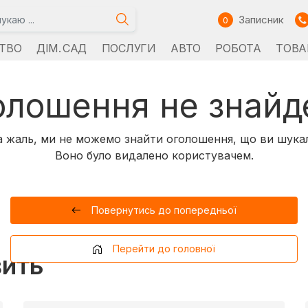
Записник
0
ТВО
ДІМ. САД
ПОСЛУГИ
АВТО
РОБОТА
ТОВА
олошення не знайд
 жаль, ми не можемо знайти оголошення, що ви шука
Воно було видалено користувачем.
Повернутись до попередньої
Перейти до головної
вить