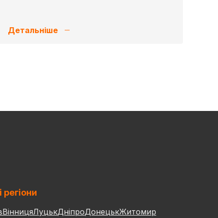
Детальніше
і регіони
в
Вінниця
Луцьк
Дніпро
Донецьк
Житомир