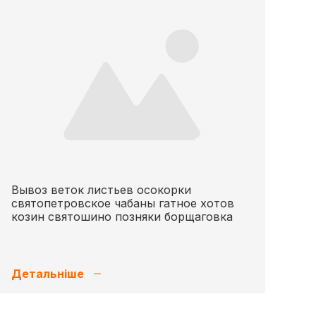
Вывоз веток листьев осокорки
святопетровское чабаны гатное хотов
козин святошино позняки борщаговка
Детальніше