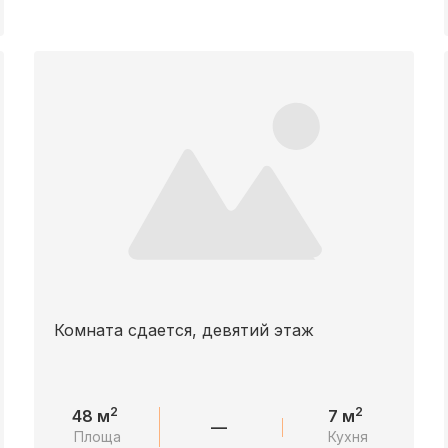
Комната сдается, девятий этаж
2
2
48 м
7 м
—
Площа
Кухня