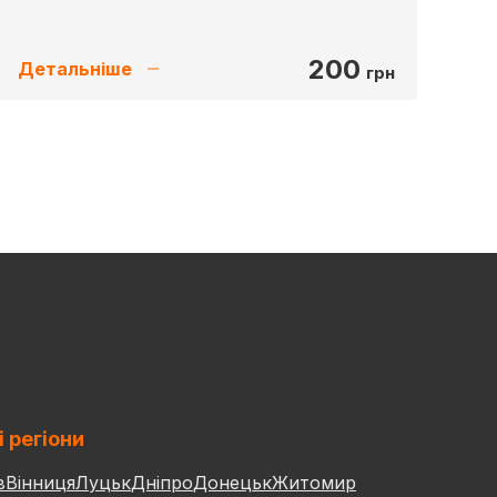
200
Детальніше
грн
і регіони
в
Вінниця
Луцьк
Дніпро
Донецьк
Житомир