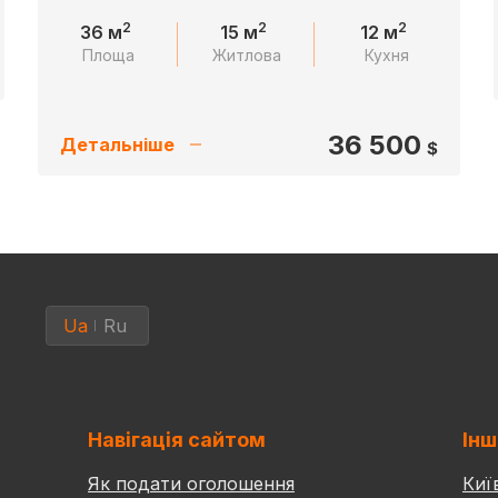
2
2
2
36 м
15 м
12 м
Площа
Житлова
Кухня
36 500
Детальніше
$
Ua
Ru
Навігація сайтом
Інш
Як подати оголошення
Киї