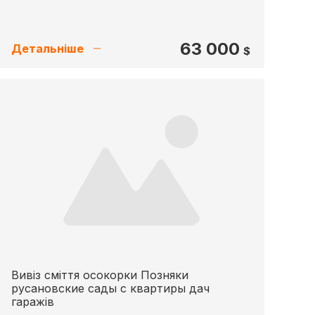
63 000
Детальніше
$
Вивіз сміття осокорки Позняки
русановские сады с квартиры дач
гаражів