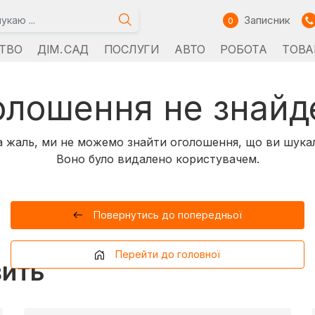
Записник
0
ТВО
ДІМ. САД
ПОСЛУГИ
АВТО
РОБОТА
ТОВА
олошення не знайд
 жаль, ми не можемо знайти оголошення, що ви шука
Воно було видалено користувачем.
Повернутись до попередньої
Перейти до головної
вить