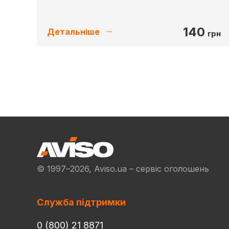
140
Детальніше
грн
© 1997–2026, Aviso.ua – сервіс оголошень
Служба підтримки
0 (800) 21 8871