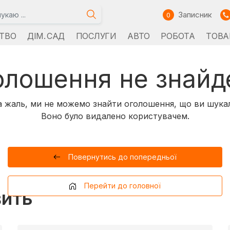
Записник
0
ТВО
ДІМ. САД
ПОСЛУГИ
АВТО
РОБОТА
ТОВА
олошення не знайд
 жаль, ми не можемо знайти оголошення, що ви шука
Воно було видалено користувачем.
Повернутись до попередньої
Перейти до головної
вить