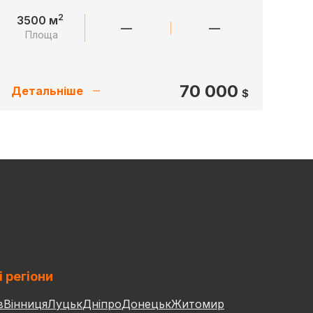
2
3500 м
—
—
Площа
70 000
Детальніше
$
і регіони
в
Вінниця
Луцьк
Дніпро
Донецьк
Житомир