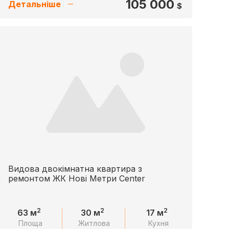
105 000
Детальніше
$
Видова двокімнатна квартира з
ремонтом ЖК Нові Метри Center
2
2
2
63 м
30 м
17 м
Площа
Житлова
Кухня