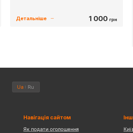
1 000
Детальніше
грн
Ua
Ru
Навігація сайтом
Інш
Як подати оголошення
Киї