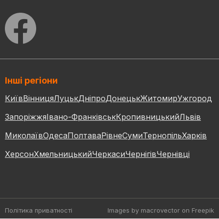
Інші регіони
Київ
Вінниця
Луцьк
Дніпро
Донецьк
Житомир
Ужгород
Запоріжжя
Івано-Франківськ
Кропивницький
Львів
Миколаїв
Одеса
Полтава
Рівне
Суми
Тернопіль
Харків
Херсон
Хмельницький
Черкаси
Чернігів
Чернівці
Політика приватності
Images by macrovector
on Freepik