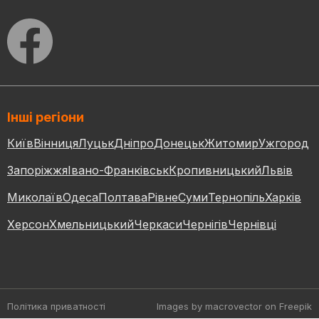
Інші регіони
Київ
Вінниця
Луцьк
Дніпро
Донецьк
Житомир
Ужгород
Запоріжжя
Івано-Франківськ
Кропивницький
Львів
Миколаїв
Одеса
Полтава
Рівне
Суми
Тернопіль
Харків
Херсон
Хмельницький
Черкаси
Чернігів
Чернівці
Політика приватності
Images by macrovector
on Freepik