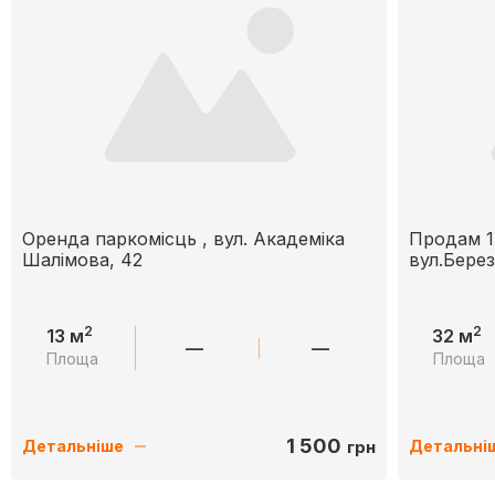
Оренда паркомісць , вул. Академіка
Продам 1к
Шалімова, 42
вул.Берез
2
2
13 м
32 м
—
—
Площа
Площа
1 500
грн
Детальніше
Детальні