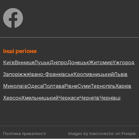
Інші регіони
Київ
Вінниця
Луцьк
Дніпро
Донецьк
Житомир
Ужгород
Запоріжжя
Івано-Франківськ
Кропивницький
Львів
Миколаїв
Одеса
Полтава
Рівне
Суми
Тернопіль
Харків
Херсон
Хмельницький
Черкаси
Чернігів
Чернівці
Політика приватності
Images by macrovector
on Freepik