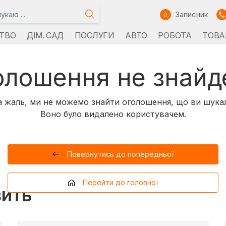
Записник
0
ТВО
ДІМ. САД
ПОСЛУГИ
АВТО
РОБОТА
ТОВА
олошення не знайд
 жаль, ми не можемо знайти оголошення, що ви шука
Воно було видалено користувачем.
Повернутись до попередньої
Перейти до головної
вить