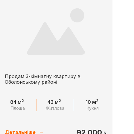
Продам 3-кімнатну квартиру в
Оболонському районі
2
2
2
84 м
43 м
10 м
Площа
Житлова
Кухня
92 000
Детальніше
$