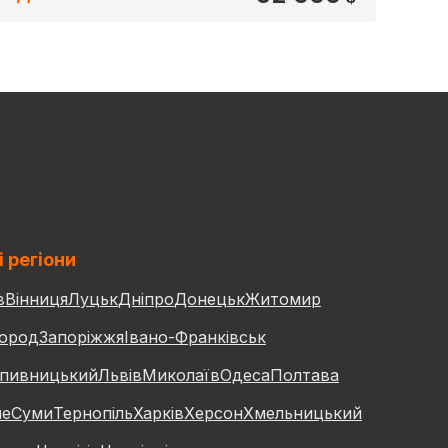
і регіони
в
Вінниця
Луцьк
Дніпро
Донецьк
Житомир
ород
Запоріжжя
Івано-Франківськ
пивницький
Львів
Миколаїв
Одеса
Полтава
не
Суми
Тернопіль
Харків
Херсон
Хмельницький