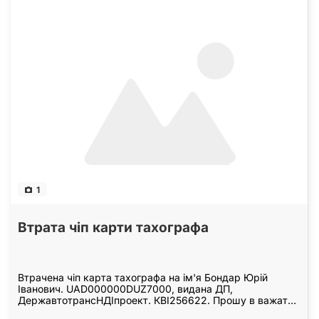
1
Втрата чіп карти тахографа
Втрачена чіп карта тахографа на ім'я Бондар Юрій
Іванович. UAD000000DUZ7000, видана ДП,
ДержавтотрансНДІпроект. КВІ256622. Прошу в важати
не дійсний.