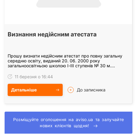
Визнання недійсним атестата
Прошу визнати недійсним атестат про повну загальну
середню освіту, виданий 20. 06. 2000 року
загальноосвітньою школою І-ІІІ ступенів № 30 м.
Кіровоград на ім'я Гулака В'ячеслава Владиславовича
КС…
11 березня о 16:44
Детальніше
До записника
Розміщуйте оголошення на aviso.ua та залучайте
нових клієнтів щодня!