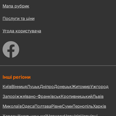
Мапа рубрик
Послуги та ціни
Угода користувача
Інші регіони
Київ
Вінниця
Луцьк
Дніпро
Донецьк
Житомир
Ужгород
Запоріжжя
Івано-Франківськ
Кропивницький
Львів
Миколаїв
Одеса
Полтава
Рівне
Суми
Тернопіль
Харків
Херсон
Хмельницький
Черкаси
Чернігів
Чернівці