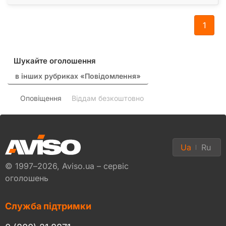
1
Шукайте оголошення
в інших рубриках «Повідомлення»
Оповіщення
Віддам безкоштовно
Ua
Ru
© 1997–2026, Aviso.ua – сервіс
оголошень
Служба підтримки