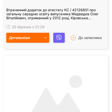
Втраченний додаток до атестату КС / 42126851 про
загальну середню освіту випускника Медведєв Олег
Віталійович, отриманний у 2012 році, Кіровська
загальноосвітня школа I-III ступенів Кіровоградської…
25 березня о 21:29
Детальніше
До записника