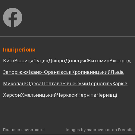
Інші регіони
Київ
Вінниця
Луцьк
Дніпро
Донецьк
Житомир
Ужгород
Запоріжжя
Івано-Франківськ
Кропивницький
Львів
Миколаїв
Одеса
Полтава
Рівне
Суми
Тернопіль
Харків
Херсон
Хмельницький
Черкаси
Чернігів
Чернівці
Політика приватності
Images by macrovector
on Freepik