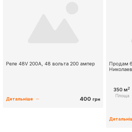
Реле 48V 200A, 48 вольта 200 ампер
Продам 6
Николаев
2
350 м
Площа
400
грн
Детальніше
Детальні