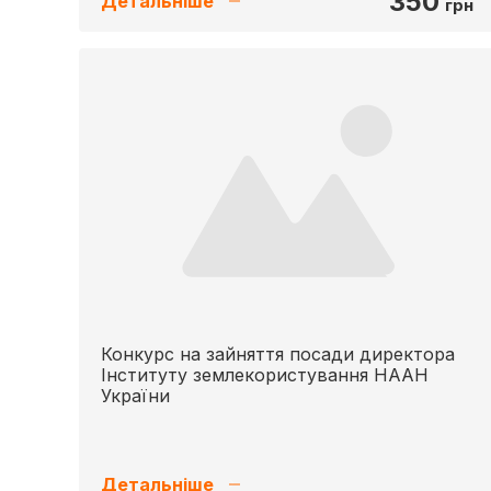
350
Детальніше
грн
Конкурс на зайняття посади директора
Інституту землекористування НААН
України
Детальніше