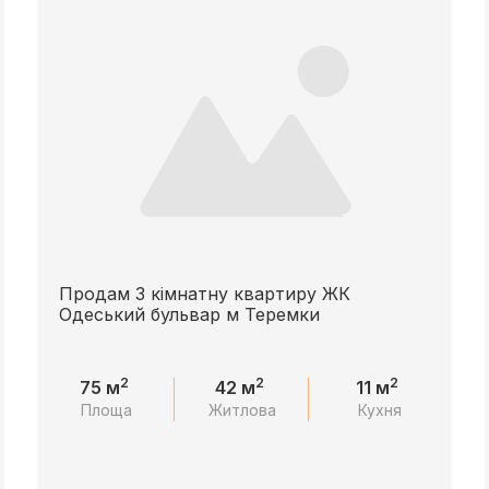
Продам 3 кімнатну квартиру ЖК
Одеський бульвар м Теремки
2
2
2
75 м
42 м
11 м
Площа
Житлова
Кухня