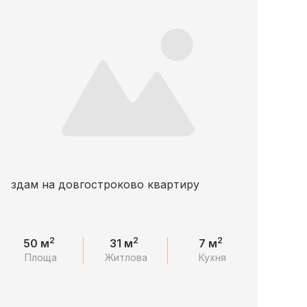
здам на довгостроково квартиру
2
2
2
50 м
31 м
7 м
Площа
Житлова
Кухня