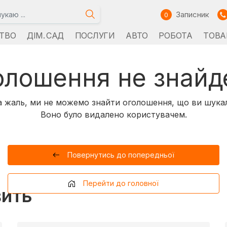
Записник
0
ТВО
ДІМ. САД
ПОСЛУГИ
АВТО
РОБОТА
ТОВА
олошення не знайд
 жаль, ми не можемо знайти оголошення, що ви шука
Воно було видалено користувачем.
Повернутись до попередньої
Перейти до головної
вить