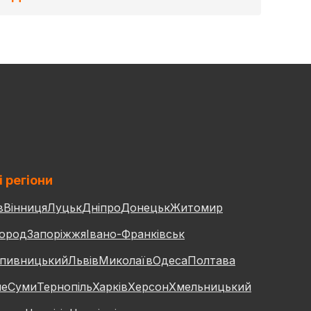
і регіони
в
Вінниця
Луцьк
Дніпро
Донецьк
Житомир
ород
Запоріжжя
Івано-Франківськ
пивницький
Львів
Миколаїв
Одеса
Полтава
не
Суми
Тернопіль
Харків
Херсон
Хмельницький