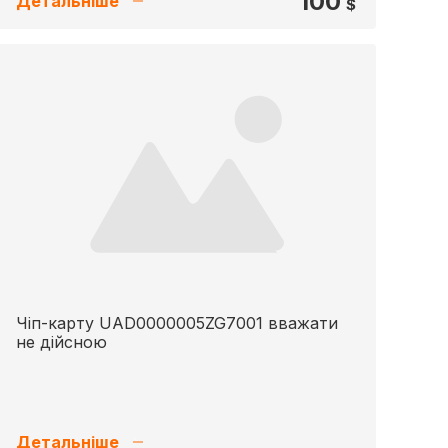
100
Детальніше
$
Чіп-карту UAD0000005ZG7001 вважати
не дійсною
Детальніше