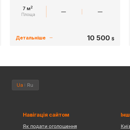
2
7 м
—
—
Площа
10 500
Детальніше
$
Ua
Ru
Навігація сайтом
Інш
Як подати оголошення
Киї