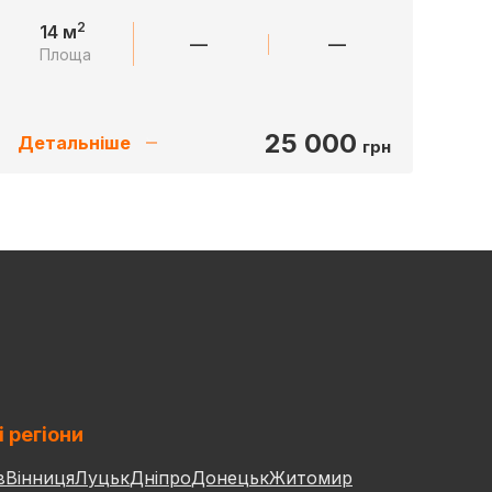
2
14 м
—
—
Площа
25 000
Детальніше
грн
і регіони
в
Вінниця
Луцьк
Дніпро
Донецьк
Житомир