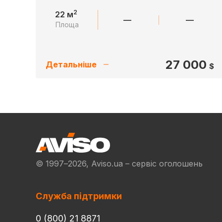
2
22 м
—
—
Площа
27 000
Детальніше
$
© 1997–2026, Aviso.ua – сервіс оголошень
Служба підтримки
0 (800) 21 8871