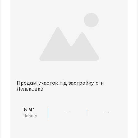
Продам участок під застройку р-н
Лелековка
2
8 м
—
—
Площа