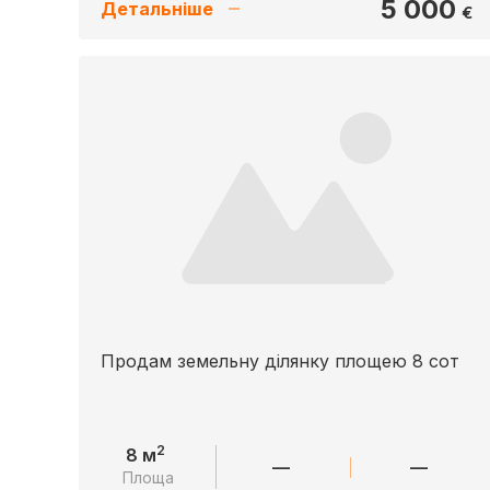
5 000
Детальніше
€
Продам земельну ділянку площею 8 сот
2
8 м
—
—
Площа