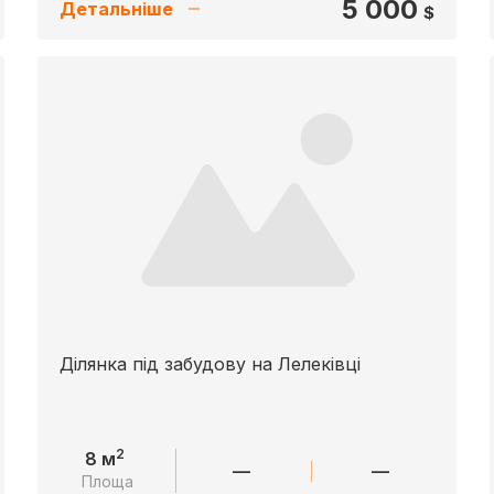
5 000
Детальніше
$
Ділянка під забудову на Лелеківці
2
8 м
—
—
Площа