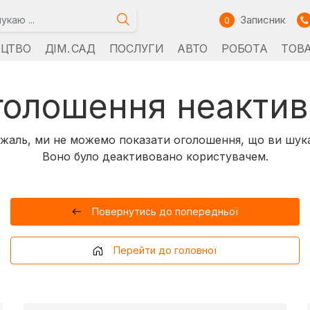
Записник
0
ИЦТВО
ДІМ. САД
ПОСЛУГИ
АВТО
РОБОТА
ТОВ
голошення неактив
жаль, ми не можемо показати оголошення, що ви шук
Воно було деактивовано користувачем.
Повернутись до попередньої
Перейти до головної