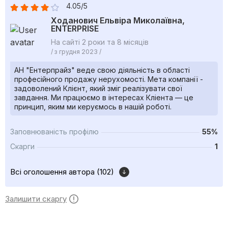
4.05/5
Ходанович Ельвіра Миколаївна,
ENTERPRISE
На сайті 2 роки та 8 місяців
/ з грудня 2023 /
АН "Ентерпрайз" веде свою діяльність в області
професійного продажу нерухомості. Мета компанії -
задоволений Клієнт, який зміг реалізувати свої
завдання. Ми працюємо в інтересах Кліента — це
принцип, яким ми керуємось в нашій роботі.
Заповнюваність профілю
55%
Скарги
1
Всі оголошення автора (102)
Залишити скаргу