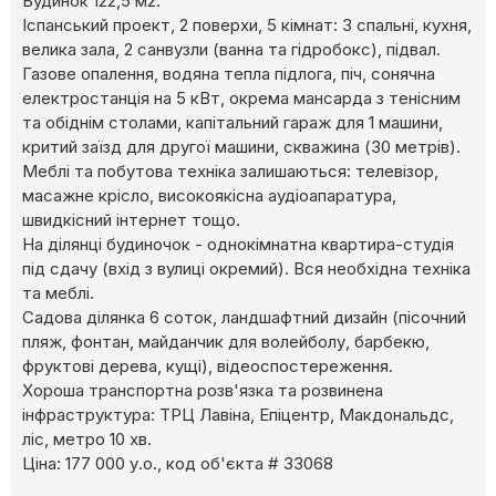
Будинок 122,5 м2.
Іспанський проект, 2 поверхи, 5 кімнат: 3 спальні, кухня,
велика зала, 2 санвузли (ванна та гідробокс), підвал.
Газове опалення, водяна тепла підлога, піч, сонячна
електростанція на 5 кВт, окрема мансарда з тенісним
та обіднім столами, капітальний гараж для 1 машини,
критий заїзд для другої машини, скважина (30 метрів).
Меблі та побутова техніка залишаються: телевізор,
масажне крісло, високоякісна аудіоапаратура,
швидкісний інтернет тощо.
На ділянці будиночок - однокімнатна квартира-студія
під сдачу (вхід з вулиці окремий). Вся необхідна техніка
та меблі.
Садова ділянка 6 соток, ландшафтний дизайн (пісочний
пляж, фонтан, майданчик для волейболу, барбекю,
фруктові дерева, кущі), відеоспостереження.
Хороша транспортна розв'язка та розвинена
інфраструктура: ТРЦ Лавіна, Епіцентр, Макдональдс,
ліс, метро 10 хв.
Ціна: 177 000 у.о., код об'єкта # 33068