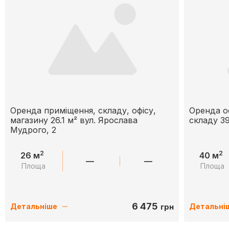
Оренда приміщення, складу, офісу,
Оренда оф
магазину 26.1 м² вул. Ярослава
складу 39
Мудрого, 2
2
2
26 м
40 м
—
—
Площа
Площа
6 475
грн
Детальніше
Детальні