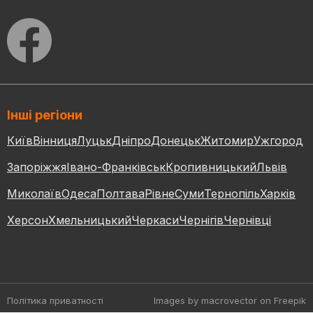
Інші регіони
Київ
Вінниця
Луцьк
Дніпро
Донецьк
Житомир
Ужгород
Запоріжжя
Івано-Франківськ
Кропивницький
Львів
Миколаїв
Одеса
Полтава
Рівне
Суми
Тернопіль
Харків
Херсон
Хмельницький
Черкаси
Чернігів
Чернівці
Політика приватності
Images by macrovector
on Freepik