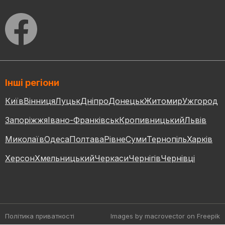
Інші регіони
Київ
Вінниця
Луцьк
Дніпро
Донецьк
Житомир
Ужгород
Запоріжжя
Івано-Франківськ
Кропивницький
Львів
Миколаїв
Одеса
Полтава
Рівне
Суми
Тернопіль
Харків
Херсон
Хмельницький
Черкаси
Чернігів
Чернівці
Політика приватності
Images by macrovector
on Freepik