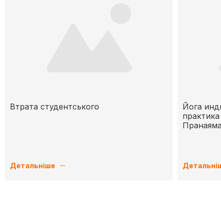
Втрата студентського
Йога инд
практика
Пранаяма
Детальніше
Детальні