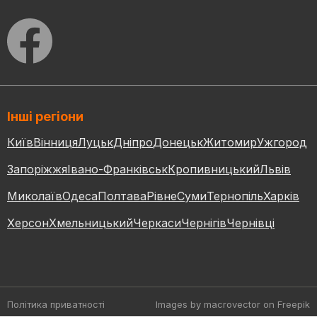
Інші регіони
Київ
Вінниця
Луцьк
Дніпро
Донецьк
Житомир
Ужгород
Запоріжжя
Івано-Франківськ
Кропивницький
Львів
Миколаїв
Одеса
Полтава
Рівне
Суми
Тернопіль
Харків
Херсон
Хмельницький
Черкаси
Чернігів
Чернівці
Політика приватності
Images by macrovector
on Freepik