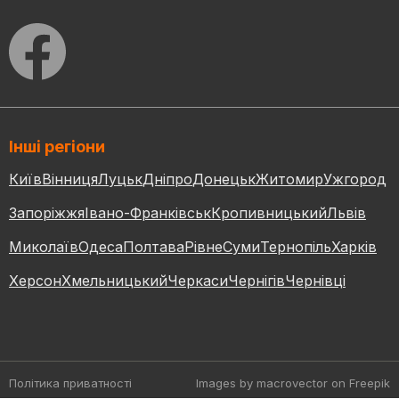
Інші регіони
Київ
Вінниця
Луцьк
Дніпро
Донецьк
Житомир
Ужгород
Запоріжжя
Івано-Франківськ
Кропивницький
Львів
Миколаїв
Одеса
Полтава
Рівне
Суми
Тернопіль
Харків
Херсон
Хмельницький
Черкаси
Чернігів
Чернівці
Політика приватності
Images by macrovector
on Freepik