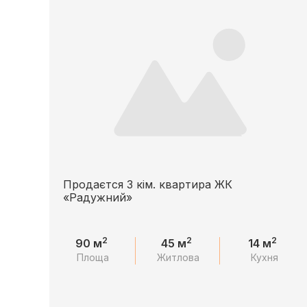
Продаєтся 3 кім. квартира ЖК
«Радужний»
2
2
2
90 м
45 м
14 м
Площа
Житлова
Кухня