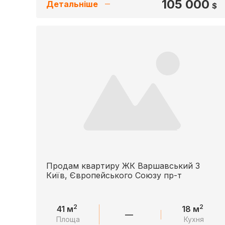
105 000
Детальніше
$
Продам квартиру ЖК Варшавський 3
Київ, Європейського Союзу пр-т
2
2
41 м
18 м
—
Площа
Кухня