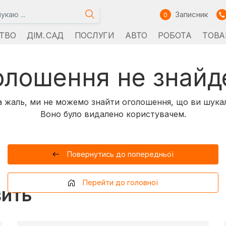
Записник
0
ТВО
ДІМ. САД
ПОСЛУГИ
АВТО
РОБОТА
ТОВА
олошення не знайд
 жаль, ми не можемо знайти оголошення, що ви шука
Воно було видалено користувачем.
Повернутись до попередньої
Перейти до головної
вить