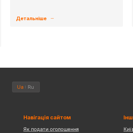
Детальніше
Ua
Ru
Навігація сайтом
Інш
Як подати оголошення
Киї