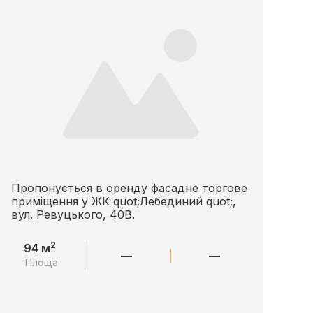
Пропонується в оренду фасадне торгове
приміщення у ЖК quot;Лебединий quot;,
вул. Ревуцького, 40В.
2
94 м
—
—
Площа