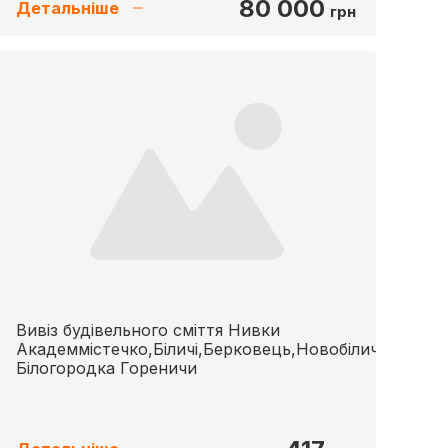
80 000
Детальніше
грн
Вивіз будівельного сміття Нивки
Академмістечко,Біличі,Берковець,Новобіличі
Білогородка Гореничи