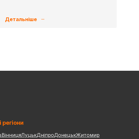
Детальніше
і регіони
в
Вінниця
Луцьк
Дніпро
Донецьк
Житомир