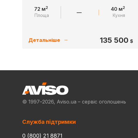
2
2
72 м
40 м
—
Площа
Кухня
135 500
Детальніше
$
© 1997–2026, Aviso.ua – сервіс оголошень
Служба підтримки
0 (800) 21 8871