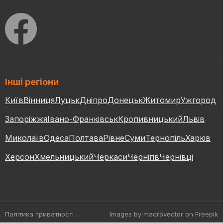
Інші регіони
Київ
Вінниця
Луцьк
Дніпро
Донецьк
Житомир
Ужгород
Запоріжжя
Івано-Франківськ
Кропивницький
Львів
Миколаїв
Одеса
Полтава
Рівне
Суми
Тернопіль
Харків
Херсон
Хмельницький
Черкаси
Чернігів
Чернівці
Політика приватності
Images by macrovector
on Freepik