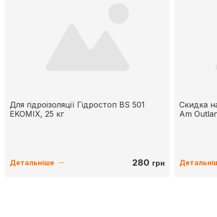
Для гідроізоляції Гідростоп BS 501
Скидка н
EKOMIX, 25 кг
Am Outlan
280
грн
Детальніше
Детальні