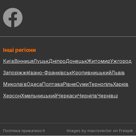
Інші регіони
Київ
Вінниця
Луцьк
Дніпро
Донецьк
Житомир
Ужгород
Запоріжжя
Івано-Франківськ
Кропивницький
Львів
Миколаїв
Одеса
Полтава
Рівне
Суми
Тернопіль
Харків
Херсон
Хмельницький
Черкаси
Чернігів
Чернівці
Політика приватності
Images by macrovector
on Freepik